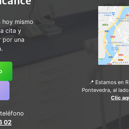
alcance
s hoy mismo
a cita y
r por una
.
p
📍 Estamos en R
Pontevedra, al lado
Clic aq
teléfono
6 02