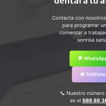
dental a tu 
Contacta con nosotro
para programar un
comenzar a trabaja
sonrisa sana
💬 WhatsAp
☎️ Teléfono
📞 Nuestro número 
es el
986 86 3