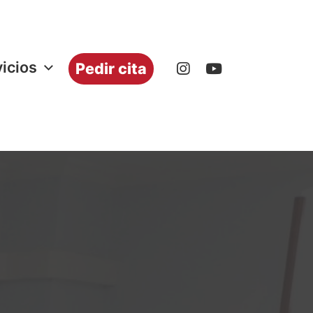
icios
Pedir cita