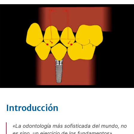
Introducción
«La odontología más sofisticada del mundo, no
es sino, un ejercicio de los fundamentos»