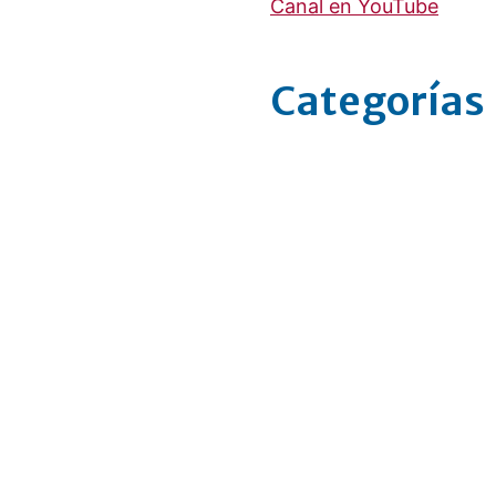
Canal en YouTube
Categorías
Caries dental. ¿Q
Cálculo dental, el 
¿Por qué me duele 
Placa de bruxismo
Piorrea, encías i
Extracción dental
pasar?