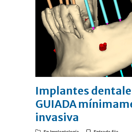
Implantes dentale
GUIADA mínimam
invasiva
En
Implantología
Entrada fija