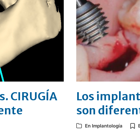
s. CIRUGÍA
Los implan
ente
son diferen
En
Implantología