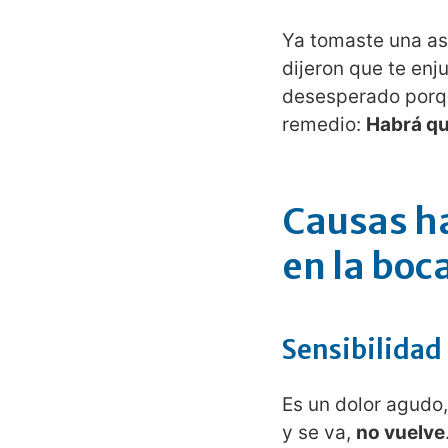
Ya tomaste una asp
dijeron que te enj
desesperado porqu
remedio:
Habrá que
Causas ha
en la boc
Sensibilidad
Es un dolor agudo,
y se va,
no vuelve