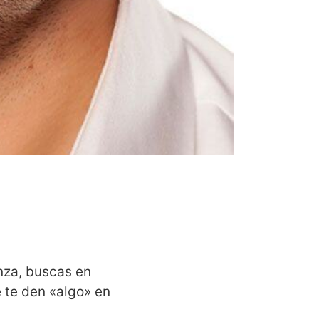
anza, buscas en
e te den «algo» en