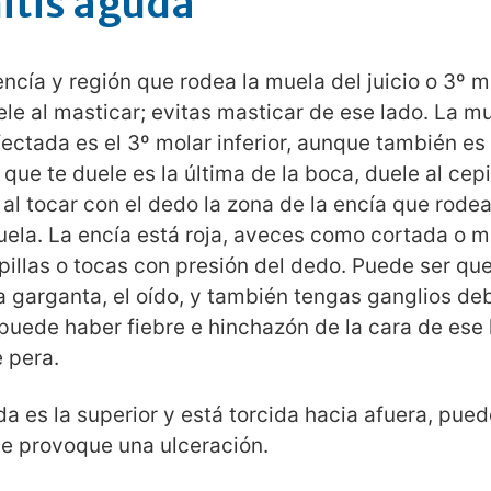
itis aguda
encía y región que rodea la muela del juicio o 3º m
uele al masticar; evitas masticar de ese lado. La m
ctada es el 3º molar inferior, aunque también es 
que te duele es la última de la boca, duele al cepil
 al tocar con el dedo la zona de la encía que rode
uela. La encía está roja, aveces como cortada o 
epillas o tocas con presión del dedo. Puede ser que
a garganta, el oído, y también tengas ganglios deb
uede haber fiebre e hinchazón de la cara de ese 
 pera.
da es la superior y está torcida hacia afuera, pued
te provoque una ulceración.