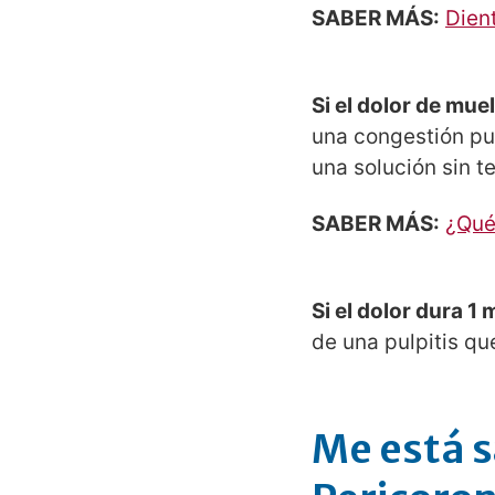
SABER MÁS:
Dient
Si el dolor de mu
una congestión pul
una solución sin t
SABER MÁS:
¿Qué
Si el dolor dura 1
de una pulpitis qu
Me está s