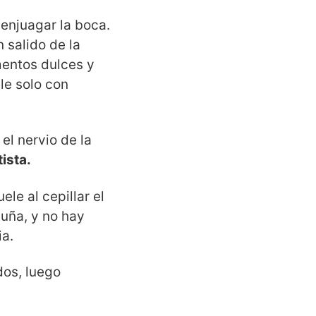
 enjuagar la boca.
 salido de la
mentos dulces y
le solo con
el nervio de la
tista.
e al cepillar el
a uña, y no hay
ia.
dos, luego