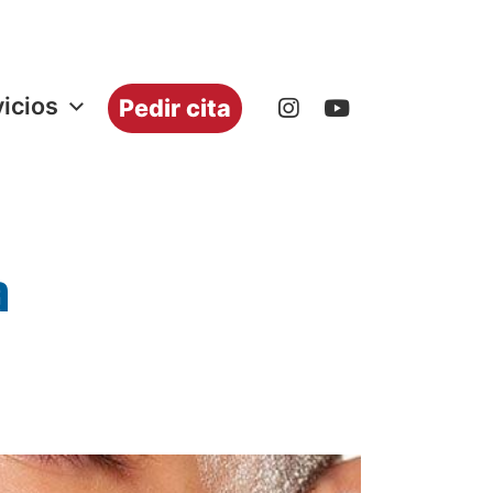
icios
Pedir cita
a