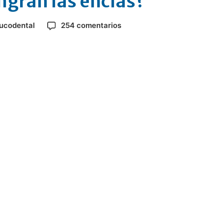
ngran las encías?
bucodental
254 comentarios