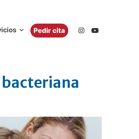
icios
Pedir cita
 bacteriana