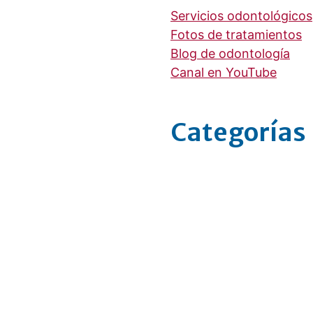
Servicios odontológicos
Fotos de tratamientos
Blog de odontología
Canal en YouTube
Categorías
¿Por qué me duele 
Cálculo dental, el 
¿Por qué me sangr
Perno muñón col